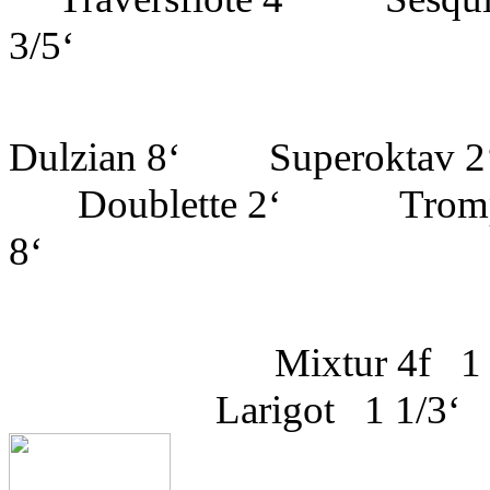
3/5‘
Dulzian 8‘ Supe
Doublette 2‘ Tromp
8‘
Mixtur 4f 1 
Larigot 1 1/3‘ -