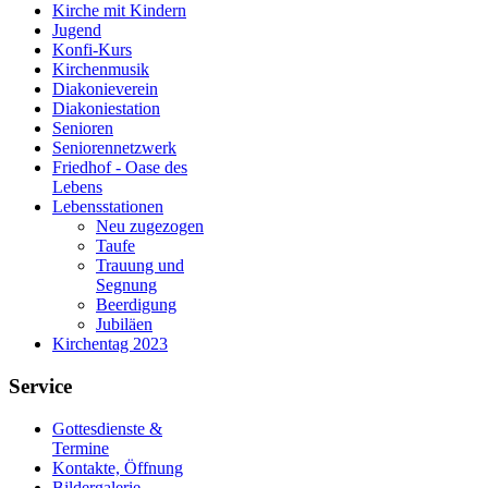
Kirche mit Kindern
Jugend
Konfi-Kurs
Kirchenmusik
Diakonieverein
Diakoniestation
Senioren
Seniorennetzwerk
Friedhof - Oase des
Lebens
Lebensstationen
Neu zugezogen
Taufe
Trauung und
Segnung
Beerdigung
Jubiläen
Kirchentag 2023
Service
Gottesdienste &
Termine
Kontakte, Öffnung
Bildergalerie