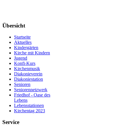
Übersicht
Startseite
Aktuelles
Kindergärten
Kirche mit Kindern
Jugend
Konfi-Kurs
Kirchenmusik
Diakonieverein
Diakoniestation
Senioren
Seniorennetzwerk
Friedhof - Oase des
Lebens
Lebensstationen
Kirchentag 2023
Service