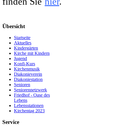
finden Sie
hier
.
Übersicht
Startseite
Aktuelles
Kindergärten
Kirche mit Kindern
Jugend
Konfi-Kurs
Kirchenmusik
Diakonieverein
Diakoniestation
Senioren
Seniorennetzwerk
Friedhof - Oase des
Lebens
Lebensstationen
Kirchentag 2023
Service